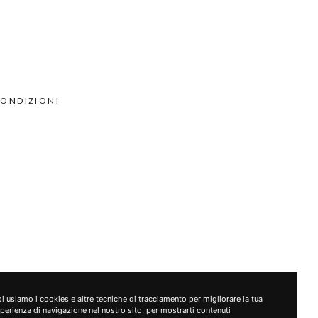
CONDIZIONI
i usiamo i cookies e altre tecniche di tracciamento per migliorare la tua
perienza di navigazione nel nostro sito, per mostrarti contenuti