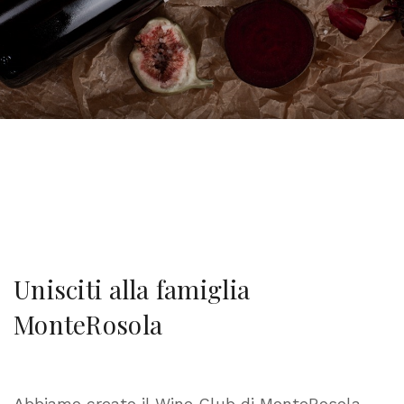
Unisciti alla famiglia
MonteRosola
Abbiamo creato il Wine Club di MonteRosola